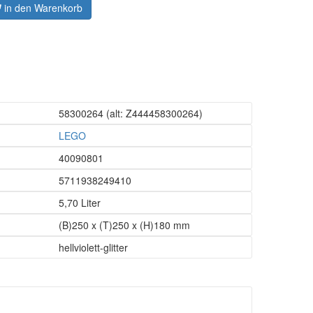
in den Warenkorb
58300264
(alt: Z444458300264)
LEGO
40090801
5711938249410
5,70 Liter
(B)250 x (T)250 x (H)180 mm
hellviolett-glitter