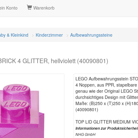
in Konto
Warenkorb
by & Kleinkind
Kinderzimmer
Aufbewahrungssteine
CK 4 GLITTER, hellviolett (40090801)
LEGO Aufbewahrungsstein STOR
4 Noppen, aus PPR, stapelbare
genau wie der Original LEGO Stei
durchsichtiges Design mit Glitter
Maße: (B)250 x (T)250 x (H)1
(40090801)
TOP LID GLITTER MEDIUM VI
Informationen zur Produktsicherhei
NHG GmbH