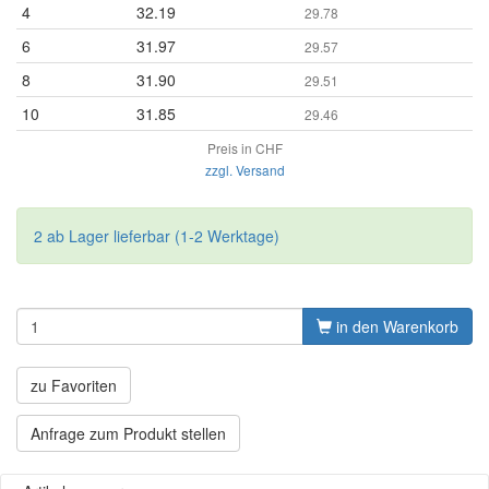
4
32.19
29.78
6
31.97
29.57
8
31.90
29.51
10
31.85
29.46
Preis in CHF
zzgl. Versand
2 ab Lager lieferbar (1-2 Werktage)
in den Warenkorb
zu Favoriten
Anfrage zum Produkt stellen