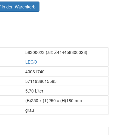
in den Warenkorb
58300023
(alt: Z444458300023)
LEGO
40031740
5711938015565
5,70 Liter
(B)250 x (T)250 x (H)180 mm
grau