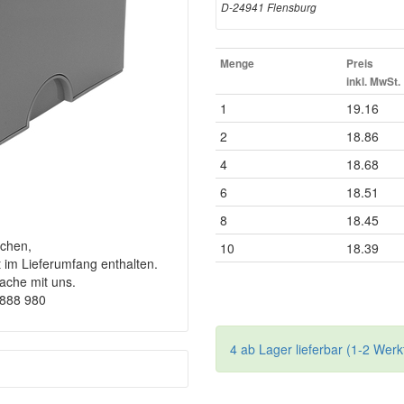
D-24941 Flensburg
Menge
Preis
inkl. MwSt.
1
19.16
2
18.86
4
18.68
6
18.51
8
18.45
chen,
10
18.39
t im Lieferumfang enthalten.
rache mit uns.
9888 980
4 ab Lager lieferbar (1-2 Werk