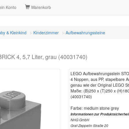
in Konto
Warenkorb
by & Kleinkind
Kinderzimmer
Aufbewahrungssteine
CK 4, 5,7 Liter, grau (40031740)
LEGO Aufbewahrungsstein STOR
4 Noppen, aus PP, stapelbare 
genau wie der Original LEGO Ste
Maße: (B)250 x (T)250 x (H)1
(40031740)
Farbe: medium stone grey
Informationen zur Produktsicherhei
NHG GmbH
Graf-Zeppelin Straße 20