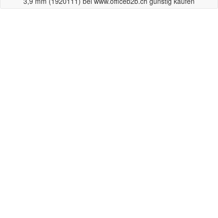
3,9 mm (1920111) bei www.officeb2b.ch günstig kaufen