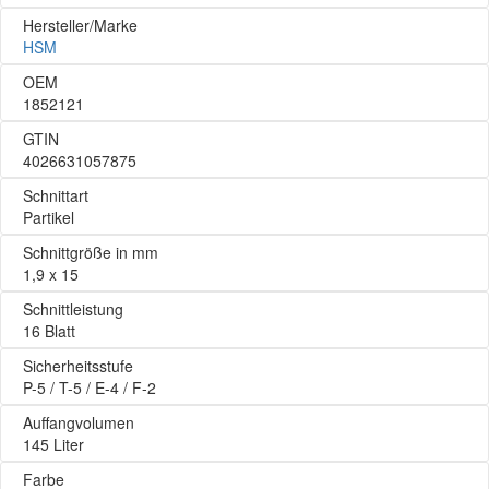
Hersteller/Marke
HSM
OEM
1852121
GTIN
4026631057875
Schnittart
Partikel
Schnittgröße in mm
1,9 x 15
Schnittleistung
16 Blatt
Sicherheitsstufe
P-5 / T-5 / E-4 / F-2
Auffangvolumen
145 Liter
Farbe