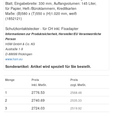
Blatt, Eingabebreite: 330 mm, Auffangvolumen: 145 Liter,
für Papier, Heft-/Büroklammern, Kreditkarten
Maße: (B)580 x (T)550 x (H)1.020 mm, weiß
(1852121)
Schutzkontaktstecker - für CH inkl. Fixadapter
Informationen zur Produktsicherheit, Hersteller/EU Verantwortliche
Person
HSM GmbH & Co. KG
Austraße 1-9
D-88699 Frickingen
www.hsm.eu
Sonderartikel: Artikel wird speziell für Sie bestellt.
Menge
Preis
Preis
inkl. MwSt.
zzgl. MwSt.
1
2776.53
2568.48
2
2740.69
2535.33
3
2724.03
2519.92