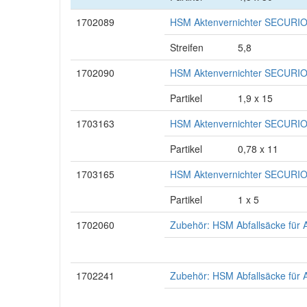
1702089
HSM Aktenvernichter SECURIO B
Streifen
5,8
1702090
HSM Aktenvernichter SECURIO B
Partikel
1,9 x 15
1703163
HSM Aktenvernichter SECURIO 
Partikel
0,78 x 11
1703165
HSM Aktenvernichter SECURIO B
Partikel
1 x 5
1702060
Zubehör: HSM Abfallsäcke für
1702241
Zubehör: HSM Abfallsäcke für