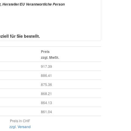
t, Hersteller/EU Verantwortliche Person
iell für Sie bestellt.
Preis
zzgl. MwSt.
917.39
886.41
875.36
868.21
864.13
861.04
Preis in CHF
zzgl. Versand