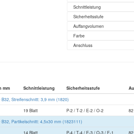
Schnittleistung
Sicherheitsstufe
Auffangvolumen
Farbe
Anschluss
in mm
Schnittleistung
Sicherheitsstufe
Au
32, Streifenschnitt: 3,9 mm (1820)
19 Blatt
P-2 / T-2 / E-2 / O-2
82 
32, Partikelschnitt: 4,5x30 mm (1823111)
14 Blatt
P-4 / T-4 / E-3 / O-3 / F-1
82 