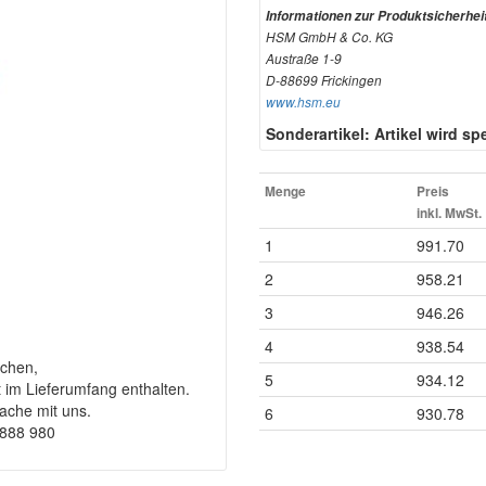
Informationen zur Produktsicherhei
HSM GmbH & Co. KG
Austraße 1-9
D-88699 Frickingen
www.hsm.eu
Sonderartikel: Artikel wird spez
Menge
Preis
inkl. MwSt.
1
991.70
2
958.21
3
946.26
4
938.54
chen,
5
934.12
t im Lieferumfang enthalten.
rache mit uns.
6
930.78
9888 980