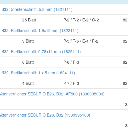
32, Streifenschnitt: 5,8 mm (1821111)
25 Blatt
P-2 / T-2 / E-2 / O-2
82 
32, Partikelschnitt: 1,9x15 mm (1822111)
9 Blatt
P-5 / T-5 / E-4 / F-2
82 
B32, Partikelschnitt: 0,78x11 mm (1825111)
6 Blatt
P-6 / F-3
82 
32, Partikelschnitt: 1 x 5 mm (1824111)
4 Blatt
P-7 / F-3
82 
 Aktenvernichter SECURIO B26, B32, AF500 (1330995000)
13
 Aktenvernichter SECURIO B26, B32 (1330995100)
13