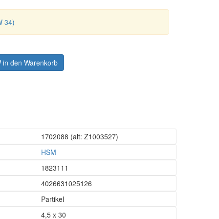
W 34)
in den Warenkorb
1702088
(alt: Z1003527)
HSM
1823111
4026631025126
Partikel
4,5 x 30