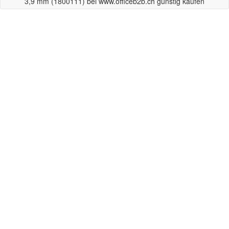
3,9 mm (1800111) bei www.officeb2b.ch günstig kaufen