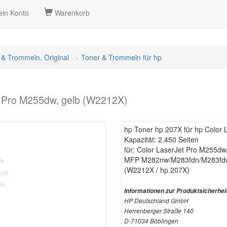
in Konto
Warenkorb
 & Trommeln, Original
Toner & Trommeln für hp
t Pro M255dw, gelb (W2212X)
hp Toner hp 207X für hp Color 
Kapazität: 2.450 Seiten
für: Color LaserJet Pro M255d
MFP M282nw/M283fdn/M283fd
(W2212X / hp 207X)
Informationen zur Produktsicherhei
HP Deutschland GmbH
Herrenberger Straße 140
D-71034 Böblingen