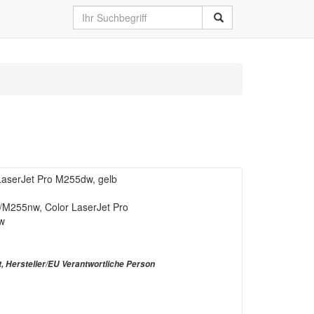
LaserJet Pro M255dw, gelb
w/M255nw, Color LaserJet Pro
w
t, Hersteller/EU Verantwortliche Person