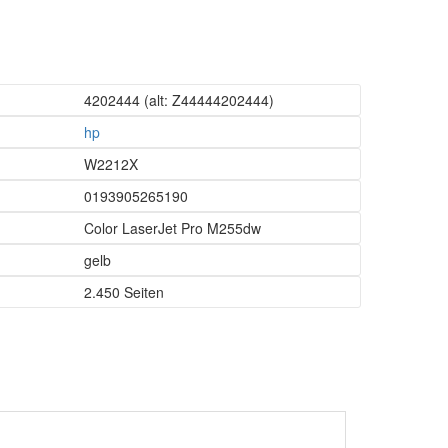
4202444
(alt: Z44444202444)
hp
W2212X
0193905265190
Color LaserJet Pro M255dw
gelb
2.450 Seiten