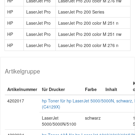
HP
LaserJet Pro
LaserJet Pro 200 color M 276 nw
HP
LaserJet Pro
LaserJet Pro 200 Series
HP
LaserJet Pro
LaserJet Pro 200 color M 251 n
HP
LaserJet Pro
LaserJet Pro 200 color M 251 nw
HP
LaserJet Pro
LaserJet Pro 200 color M 276 n
Artikelgruppe
Artikelnummer
für Drucker
Farbe
Inhalt
c
4202017
hp Toner für hp LaserJet 5000/5000N, schwarz,
(C4129X)
LaserJet
schwarz
5000/5000N/5100
S