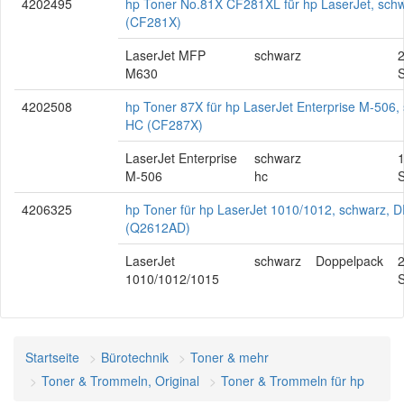
4202495
hp Toner No.81X CF281XL für hp LaserJet, sch
(CF281X)
LaserJet MFP
schwarz
M630
S
4202508
hp Toner 87X für hp LaserJet Enterprise M-506,
HC (CF287X)
LaserJet Enterprise
schwarz
M-506
hc
S
4206325
hp Toner für hp LaserJet 1010/1012, schwarz, 
(Q2612AD)
LaserJet
schwarz
Doppelpack
2
1010/1012/1015
S
Startseite
Bürotechnik
Toner & mehr
Toner & Trommeln, Original
Toner & Trommeln für hp