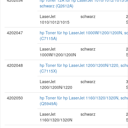
4202034
hp Toner 12A für hp LaserJet 1010/1012/1015/3
schwarz (Q2612A)
LaserJet
schwarz
1010/1012/1015
S
4202047
hp Toner für hp LaserJet 1000W/1200/1200N, s
(C7115A)
LaserJet
schwarz
1000W/1200/1200N
S
4202048
hp Toner für hp LaserJet 1200/1200N/1220, sch
(C7115X)
LaserJet
schwarz
1200/1200N/1220
S
4202050
hp Toner für hp LaserJet 1160/1320/1320N, sch
(Q5949A)
LaserJet
schwarz
1160/1320/1320N
S