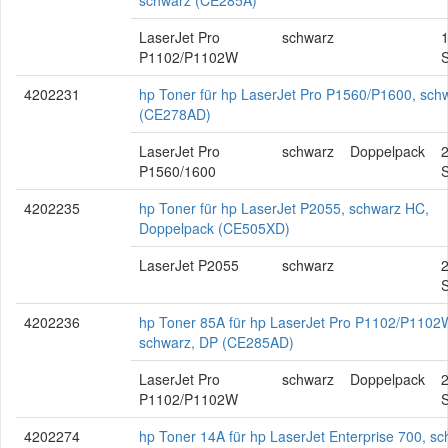
schwarz (CE285A)
LaserJet Pro
schwarz
P1102/P1102W
S
4202231
hp Toner für hp LaserJet Pro P1560/P1600, sch
(CE278AD)
LaserJet Pro
schwarz
Doppelpack
2
P1560/1600
S
4202235
hp Toner für hp LaserJet P2055, schwarz HC,
Doppelpack (CE505XD)
LaserJet P2055
schwarz
2
S
4202236
hp Toner 85A für hp LaserJet Pro P1102/P1102
schwarz, DP (CE285AD)
LaserJet Pro
schwarz
Doppelpack
2
P1102/P1102W
S
4202274
hp Toner 14A für hp LaserJet Enterprise 700, s