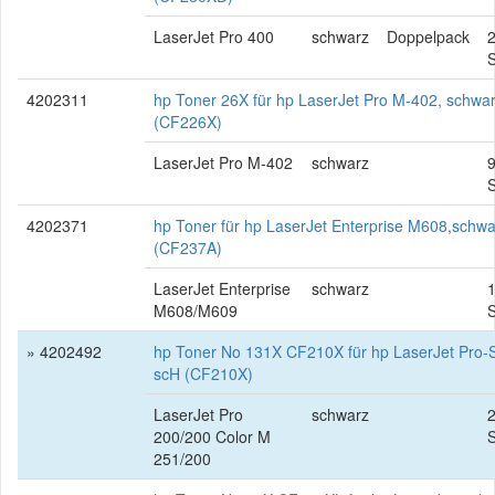
LaserJet Pro 400
schwarz
Doppelpack
2
S
4202311
hp Toner 26X für hp LaserJet Pro M-402, schwa
(CF226X)
LaserJet Pro M-402
schwarz
S
4202371
hp Toner für hp LaserJet Enterprise M608,schwa
(CF237A)
LaserJet Enterprise
schwarz
M608/M609
S
» 4202492
hp Toner No 131X CF210X für hp LaserJet Pro-S
scH (CF210X)
LaserJet Pro
schwarz
200/200 Color M
S
251/200