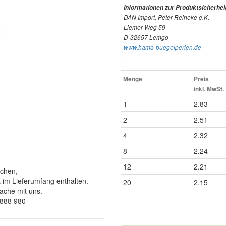
Informationen zur Produktsicherhei
DAN Import, Peter Reineke e.K.
Liemer Weg 59
D-32657 Lemgo
www.hama-buegelperlen.de
Menge
Preis
inkl. MwSt.
1
2.83
2
2.51
4
2.32
8
2.24
12
2.21
chen,
t im Lieferumfang enthalten.
20
2.15
rache mit uns.
9888 980