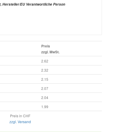
t, Hersteller/EU Verantwortliche Person
Preis
zzgl. MwSt.
2.62
2.32
2.15
2.07
2.04
1.99
Preis in CHF
zzgl. Versand