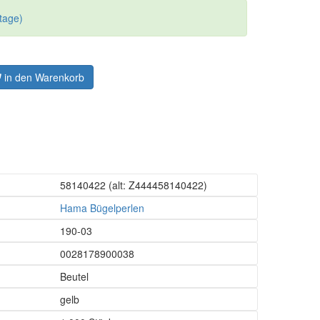
tage)
in den Warenkorb
58140422
(alt: Z444458140422)
Hama Bügelperlen
190-03
0028178900038
Beutel
gelb