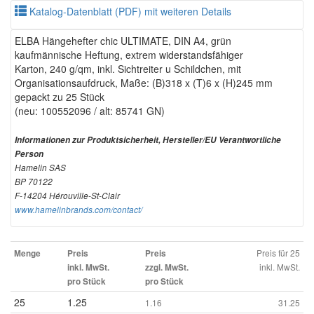
Katalog-Datenblatt (PDF) mit weiteren Details
ELBA Hängehefter chic ULTIMATE, DIN A4, grün
kaufmännische Heftung, extrem widerstandsfähiger
Karton, 240 g/qm, inkl. Sichtreiter u Schildchen, mit
Organisationsaufdruck, Maße: (B)318 x (T)6 x (H)245 mm
gepackt zu 25 Stück
(neu: 100552096 / alt: 85741 GN)
Informationen zur Produktsicherheit, Hersteller/EU Verantwortliche
Person
Hamelin SAS
BP 70122
F-14204 Hérouville-St-Clair
www.hamelinbrands.com/contact/
Preis für 25
Menge
Preis
Preis
inkl. MwSt.
inkl. MwSt.
zzgl. MwSt.
pro Stück
pro Stück
25
1.25
1.16
31.25