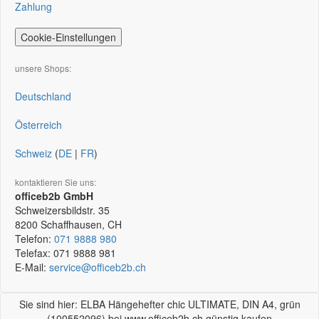
Zahlung
Cookie-Einstellungen
unsere Shops:
Deutschland
Österreich
Schweiz
(
DE
|
FR
)
kontaktieren Sie uns:
officeb2b GmbH
Schweizersbildstr. 35
8200
Schaffhausen, CH
Telefon:
071 9888 980
Telefax:
071 9888 981
E-Mail:
service@officeb2b.ch
Sie sind hier: ELBA Hängehefter chic ULTIMATE, DIN A4, grün
(100552096) bei www.officeb2b.ch günstig kaufen