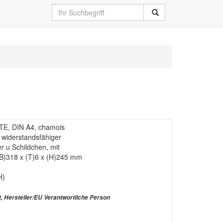
TE, DIN A4, chamois
 widerstandsfähiger
er u Schildchen, mit
(B)318 x (T)6 x (H)245 mm
H)
t, Hersteller/EU Verantwortliche Person