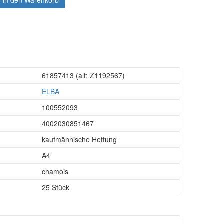
in den Warenkorb
61857413
(alt: Z1192567)
ELBA
100552093
4002030851467
kaufmännische Heftung
A4
chamois
25 Stück