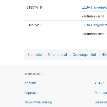
61857416
ELBA Hängehefte
kaufmännische 
61857417
ELBA Hängehefte
kaufmännische 
Startseite
Büromaterial
Ordnungsmittel
Hän
Informationen:
Kontakt
AGB-Kun
Impressum
Datensc
Newsletter/Mailing
Versand