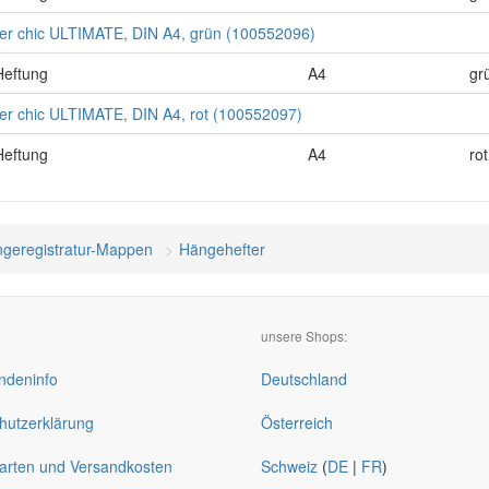
r chic ULTIMATE, DIN A4, grün (100552096)
Heftung
A4
gr
r chic ULTIMATE, DIN A4, rot (100552097)
Heftung
A4
rot
geregistratur-Mappen
Hängehefter
unsere Shops:
deninfo
Deutschland
hutzerklärung
Österreich
arten und Versandkosten
Schweiz
(
DE
|
FR
)