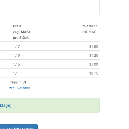
Preis für 25
Preis
inkl. MwSt.
zzgl. MwSt.
pro Stück
1.17
31.50
1.16
31.25
1.15
31.00
1.14
30.75
Preis in CHF
zzgl. Versand
rktage)