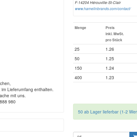
F-14204 Hérouville-St-Clair
www.hamelinbrands.com/contact/
Menge
Preis
inkl. MwSt.
pro Stück
25
1.26
50
1.25
150
1.24
400
1.23
chen,
t im Lieferumfang enthalten.
rache mit uns.
9888 980
50 ab Lager lieferbar (1-2 We