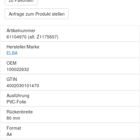
zu Favoriten
Anfrage zum Produkt stellen
Artikelnummer
61104970
(alt: Z1175657)
Hersteller/Marke
ELBA
OEM
100022632
GTIN
4002030101470
Ausführung
PVC-Folie
Rückenbreite
80 mm
Format
A4