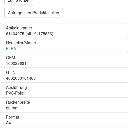
zu Favoriten
Anfrage zum Produkt stellen
Artikelnummer
61104975
(alt: Z1175656)
Hersteller/Marke
ELBA
OEM
100022631
GTIN
4002030101463
Ausführung
PVC-Folie
Rückenbreite
80 mm
Format
A4