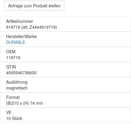
Anfrage zum Produkt stellen
Artikelnummer
919719
(alt: Z4444919719)
Hersteller/Marke
DURABLE
OEM
119719
GTIN
4005546736600
Ausführung
magnetisch
Format
(B)210 x (H) 74 mm
VE
10 Stück