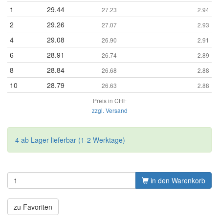
1
29.44
27.23
2.94
2
29.26
27.07
2.93
4
29.08
26.90
2.91
6
28.91
26.74
2.89
8
28.84
26.68
2.88
10
28.79
26.63
2.88
Preis in CHF
zzgl. Versand
4 ab Lager lieferbar (1-2 Werktage)
in den Warenkorb
zu Favoriten