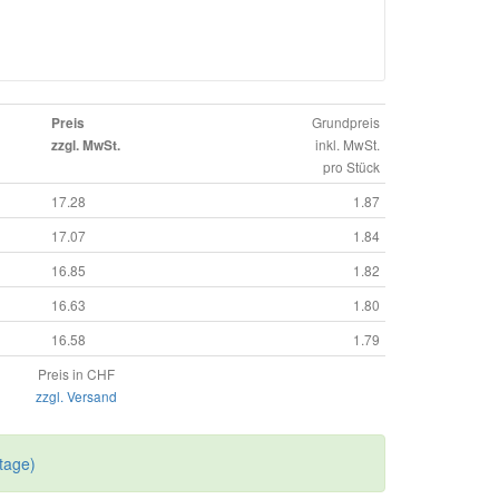
Grundpreis
Preis
inkl. MwSt.
zzgl. MwSt.
pro Stück
17.28
1.87
17.07
1.84
16.85
1.82
16.63
1.80
16.58
1.79
Preis in CHF
zzgl. Versand
tage)