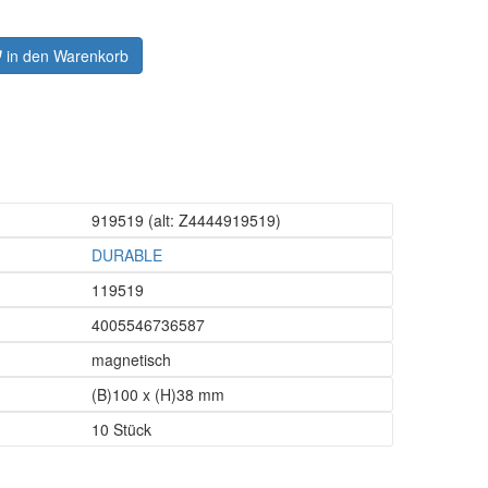
in den Warenkorb
919519
(alt: Z4444919519)
DURABLE
119519
4005546736587
magnetisch
(B)100 x (H)38 mm
10 Stück