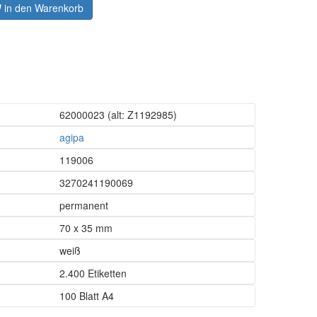
in den Warenkorb
62000023
(alt: Z1192985)
agipa
119006
3270241190069
permanent
70 x 35 mm
weiß
2.400 Etiketten
100 Blatt A4