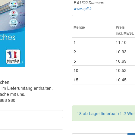
F-51700 Dormans
www.apli.fr
Menge
Preis
inkl. MwSt.
1
11.10
2
10.93
5
10.69
10
10.52
15
10.45
chen,
t im Lieferumfang enthalten.
rache mit uns.
9888 980
18 ab Lager lieferbar (1-2 We