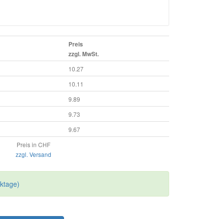
Preis
zzgl. MwSt.
10.27
10.11
9.89
9.73
9.67
Preis in CHF
zzgl. Versand
rktage)