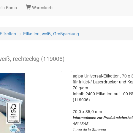
in Konto
Warenkorb
Etiketten
Etiketten, weiß, Großpackung
weiß, rechteckig (119006)
agipa Universal-Etiketten, 70 x
für Inkjet-/ Laserdrucker und Kop
70 g/qm
Inhalt: 2400 Etiketten auf 100 
(119006)
70,0 x 35,0 mm
Informationen zur Produktsicherhei
APLI SAS
1, rue de la Garenne