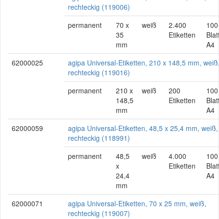
rechteckig (119006)
permanent
70 x
weiß
2.400
100
35
Etiketten
Blat
mm
A4
62000025
agipa Universal-Etiketten, 210 x 148,5 mm, weiß
rechteckig (119016)
permanent
210 x
weiß
200
100
148,5
Etiketten
Blat
mm
A4
62000059
agipa Universal-Etiketten, 48,5 x 25,4 mm, weiß,
rechteckig (118991)
permanent
48,5
weiß
4.000
100
x
Etiketten
Blat
24,4
A4
mm
62000071
agipa Universal-Etiketten, 70 x 25 mm, weiß,
rechteckig (119007)