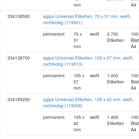
mm
A4
334138500
agipa Universal-Etiketten, 70 x 31 mm, weiß,
rechteckig (119001)
permanent
70 x
weiß
2.700
100
31
Etiketten
Blat
mm
A4
334138700
agipa Universal-Etiketten, 105 x 57 mm, weiß,
rechteckig (119013)
permanent
105 x
weiß
1.000
100
57
Etiketten
Blat
mm
A4
334185200
agipa Universal-Etiketten, 105 x 42 mm, weiß,
rechteckig (119008)
permanent
105 x
weiß
1.400
100
42
Etiketten
Blat
mm
A4