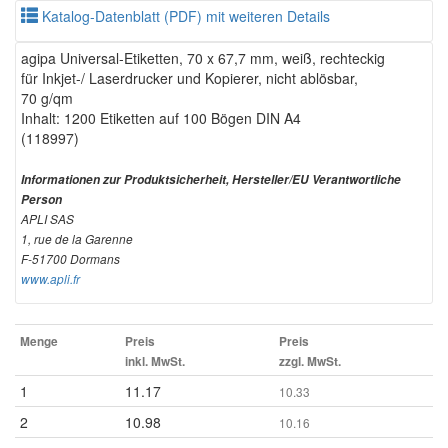
Katalog-Datenblatt (PDF) mit weiteren Details
agipa Universal-Etiketten, 70 x 67,7 mm, weiß, rechteckig
für Inkjet-/ Laserdrucker und Kopierer, nicht ablösbar,
70 g/qm
Inhalt: 1200 Etiketten auf 100 Bögen DIN A4
(118997)
Informationen zur Produktsicherheit, Hersteller/EU Verantwortliche
Person
APLI SAS
1, rue de la Garenne
F-51700 Dormans
www.apli.fr
Menge
Preis
Preis
inkl. MwSt.
zzgl. MwSt.
1
11.17
10.33
2
10.98
10.16