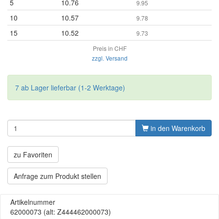
5
10.76
9.95
10
10.57
9.78
15
10.52
9.73
Preis in CHF
zzgl. Versand
7 ab Lager lieferbar (1-2 Werktage)
in den Warenkorb
zu Favoriten
Anfrage zum Produkt stellen
Artikelnummer
62000073
(alt: Z444462000073)