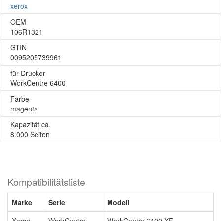
xerox
OEM
106R1321
GTIN
0095205739961
für Drucker
WorkCentre 6400
Farbe
magenta
Kapazität ca.
8.000 Seiten
Kompatibilitätsliste
Marke
Serie
Modell
Xerox
WorkCentre
WorkCentre 6400 XF