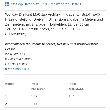
Katalog-Datenblatt (PDF) mit weiteren Details
Wonday Dreikant-Maßstab Architekt (II), aus Kunststoff, weiß
Präzisionsteilung, Dreikant, Dimensionsangaben in Metern und
Zentimetern, mit 2 farbigen Hohlkehlen, Länge: 30 cm
Teilung: 1:100, 1:200, 1:250, 1:300, 1:400, 1:500
(FTN350262)
Informationen zur Produktsicherheit, Hersteller/EU Verantwortliche
Person
WONDAY S.A.S.
5, Allée des Acacias
F-63190 Lezoux
www.wonday.com
Menge
Preis
Preis
inkl. MwSt.
zzgl. MwSt.
1
3.42
3.16
2
3.11
2.88