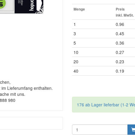
Menge
Preis
inkl. MwSt.
1
0.96
3
0.45
5
0.36
10
0.27
20
0.23
40
0.19
chen,
t im Lieferumfang enthalten.
rache mit uns.
9888 980
176 ab Lager lieferbar (1-2 W