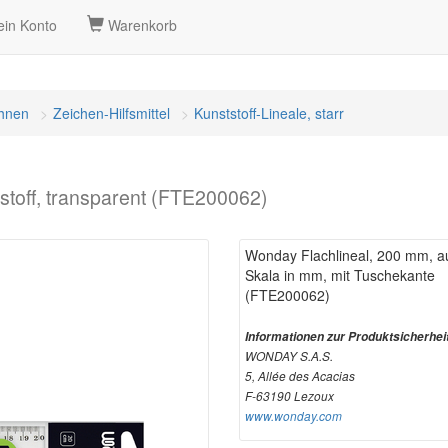
in Konto
Warenkorb
chnen
Zeichen-Hilfsmittel
Kunststoff-Lineale, starr
stoff, transparent (FTE200062)
Wonday Flachlineal, 200 mm, au
Skala in mm, mit Tuschekante
(FTE200062)
Informationen zur Produktsicherhei
WONDAY S.A.S.
5, Allée des Acacias
F-63190 Lezoux
www.wonday.com