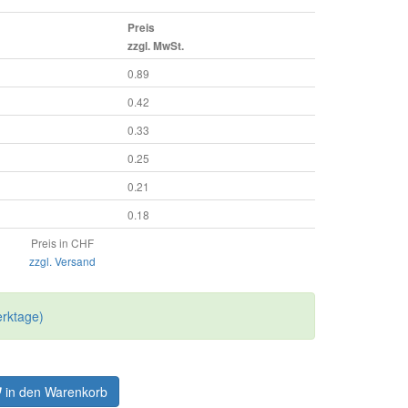
Preis
zzgl. MwSt.
0.89
0.42
0.33
0.25
0.21
0.18
Preis in CHF
zzgl. Versand
erktage)
in den Warenkorb