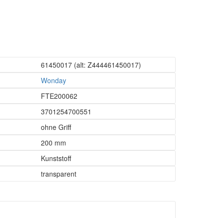
61450017
(alt: Z444461450017)
Wonday
FTE200062
3701254700551
ohne Griff
200 mm
Kunststoff
transparent