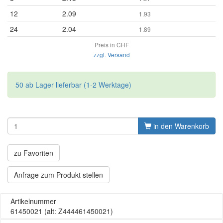
12
2.09
1.93
24
2.04
1.89
Preis in CHF
zzgl. Versand
50 ab Lager lieferbar (1-2 Werktage)
in den Warenkorb
zu Favoriten
Anfrage zum Produkt stellen
Artikelnummer
61450021
(alt: Z444461450021)