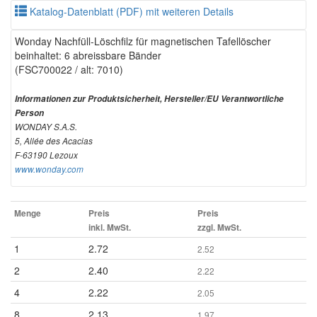
Katalog-Datenblatt (PDF) mit weiteren Details
Wonday Nachfüll-Löschfilz für magnetischen Tafellöscher
beinhaltet: 6 abreissbare Bänder
(FSC700022 / alt: 7010)
Informationen zur Produktsicherheit, Hersteller/EU Verantwortliche
Person
WONDAY S.A.S.
5, Allée des Acacias
F-63190 Lezoux
www.wonday.com
Menge
Preis
Preis
inkl. MwSt.
zzgl. MwSt.
1
2.72
2.52
2
2.40
2.22
4
2.22
2.05
8
2.13
1.97