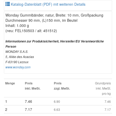
Katalog-Datenblatt (PDF) mit weiteren Details
Wonday Gummibänder, natur, Breite: 10 mm, Großpackung
Durchmesser 90 mm, (L)150 mm, im Beutel
Inhalt: 1.000 g
(neu: FEL150503 / alt: 451512)
Informationen zur Produktsicherheit, Hersteller/EU Verantwortliche
Person
WONDAY S.A.S.
5, Allée des Acacias
F-63190 Lezoux
www.wonday.com
Grundpreis
Menge
Preis
Preis
inkl. MwSt.
inkl. MwSt.
zzgl. MwSt.
pro kg
1
7.46
6.90
7.46
2
7.17
6.63
7.17