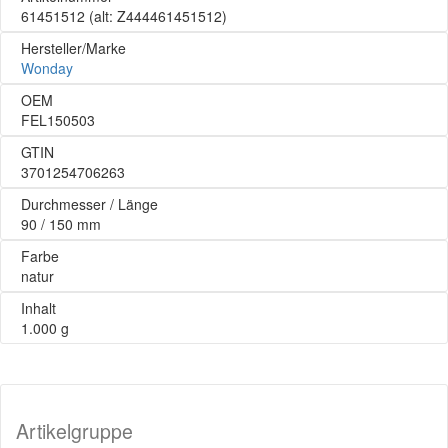
61451512
(alt: Z444461451512)
Hersteller/Marke
Wonday
OEM
FEL150503
GTIN
3701254706263
Durchmesser / Länge
90 / 150 mm
Farbe
natur
Inhalt
1.000 g
Artikelgruppe