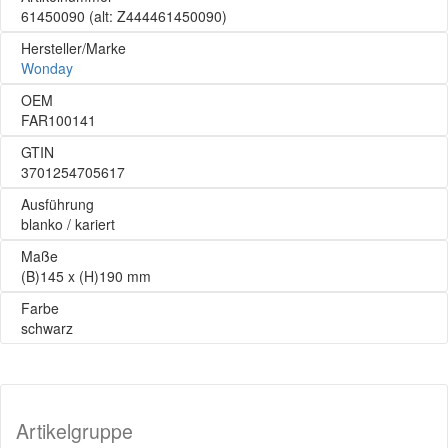
61450090
(alt: Z444461450090)
Hersteller/Marke
Wonday
OEM
FAR100141
GTIN
3701254705617
Ausführung
blanko / kariert
Maße
(B)145 x (H)190 mm
Farbe
schwarz
Artikelgruppe