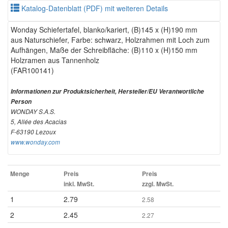
Katalog-Datenblatt (PDF) mit weiteren Details
Wonday Schiefertafel, blanko/kariert, (B)145 x (H)190 mm
aus Naturschiefer, Farbe: schwarz, Holzrahmen mit Loch zum
Aufhängen, Maße der Schreibfläche: (B)110 x (H)150 mm
Holzramen aus Tannenholz
(FAR100141)
Informationen zur Produktsicherheit, Hersteller/EU Verantwortliche
Person
WONDAY S.A.S.
5, Allée des Acacias
F-63190 Lezoux
www.wonday.com
Menge
Preis
Preis
inkl. MwSt.
zzgl. MwSt.
1
2.79
2.58
2
2.45
2.27