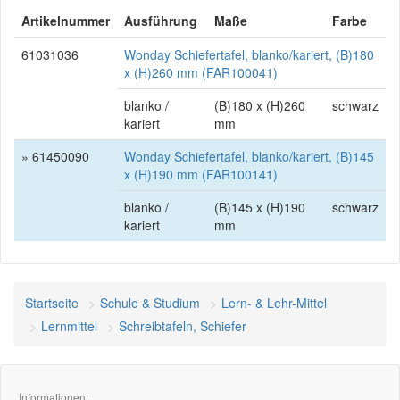
Artikelnummer
Ausführung
Maße
Farbe
61031036
Wonday Schiefertafel, blanko/kariert, (B)180
x (H)260 mm (FAR100041)
blanko /
(B)180 x (H)260
schwarz
kariert
mm
» 61450090
Wonday Schiefertafel, blanko/kariert, (B)145
x (H)190 mm (FAR100141)
blanko /
(B)145 x (H)190
schwarz
kariert
mm
Startseite
Schule & Studium
Lern- & Lehr-Mittel
Lernmittel
Schreibtafeln, Schiefer
Informationen: