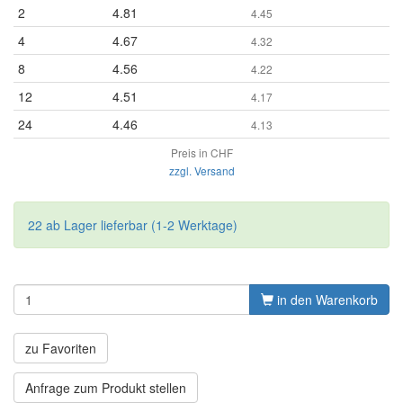
2
4.81
4.45
4
4.67
4.32
8
4.56
4.22
12
4.51
4.17
24
4.46
4.13
Preis in CHF
zzgl. Versand
22 ab Lager lieferbar (1-2 Werktage)
in den Warenkorb
zu Favoriten
Anfrage zum Produkt stellen