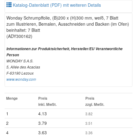
Katalog-Datenblatt (PDF) mit weiteren Details
Wonday Schrumpffolie, (B)200 x (H)300 mm, weiß, 7 Blatt
zum Illustrieren, Bemalen, Ausschneiden und Backen (im Ofen)
beinhaltet: 7 Blatt
(ADY300162)
Informationen zur Produktsicherheit, Hersteller/EU Verantwortliche
Person
WONDAY S.A.S.
5, Allée des Acacias
F-63190 Lezoux
www.wonday.com
Menge
Preis
Preis
inkl. MwSt.
zzgl. MwSt.
1
4.13
3.82
2
3.79
3.51
4
3.63
3.36