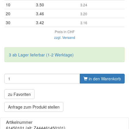
10
3.50
3.24
20
3.46
3.20
30
3.42
3.16
Preis in CHF
zzgl. Versand
3 ab Lager lieferbar (1-2 Werktage)
in den Warenkorb
zu Favoriten
Anfrage zum Produkt stellen
Artikelnummer
61450101
(alt: Z444461450101)