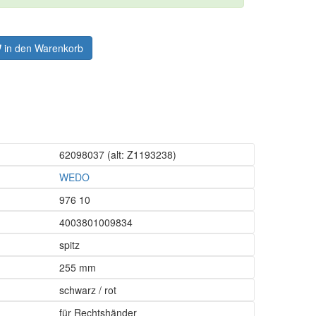
in den Warenkorb
62098037
(alt: Z1193238)
WEDO
976 10
4003801009834
spitz
255 mm
schwarz / rot
für Rechtshänder