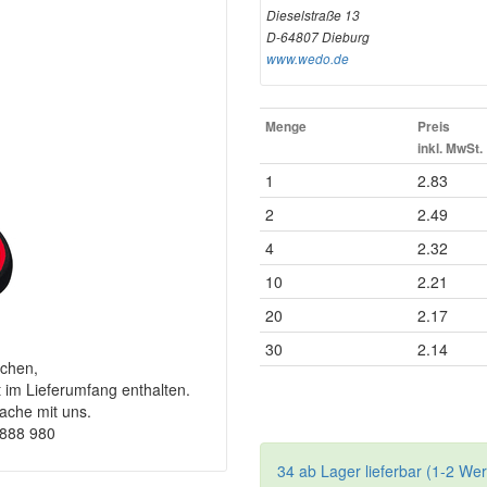
Dieselstraße 13
D-64807 Dieburg
www.wedo.de
Menge
Preis
inkl. MwSt.
1
2.83
2
2.49
4
2.32
10
2.21
20
2.17
30
2.14
chen,
t im Lieferumfang enthalten.
rache mit uns.
9888 980
34 ab Lager lieferbar (1-2 We