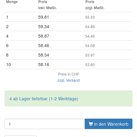
Menge
Preis
Preis
inkl. MwSt.
zzgl. MwSt.
1
59.81
55.33
2
59.34
54.89
4
58.87
54.46
6
58.46
54.08
8
58.34
53.97
10
58.16
53.80
Preis in CHF
zzgl. Versand
4 ab Lager lieferbar (1-2 Werktage)
in den Warenkorb