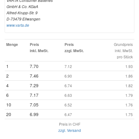
VARTA Consumer Batteries
GmbH & Co. KGaA
Alfred-Krupp-Str. 9
D-73479 Ellwangen
www.varta.de
Grundpreis
Menge
Preis
Preis
inkl. MwSt.
inkl. MwSt.
zzgl. MwSt.
pro Stück
1
7.70
7.12
1.93
2
7.46
6.90
1.86
4
7.29
6.74
1.82
6
7.17
6.63
1.79
10
7.05
6.52
1.76
20
6.99
6.47
1.75
Preis in CHF
zzgl. Versand