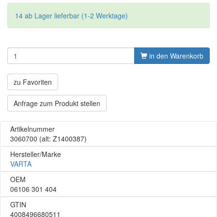
14 ab Lager lieferbar (1-2 Werktage)
in den Warenkorb
zu Favoriten
Anfrage zum Produkt stellen
Artikelnummer
3060700
(alt: Z1400387)
Hersteller/Marke
VARTA
OEM
06106 301 404
GTIN
4008496680511