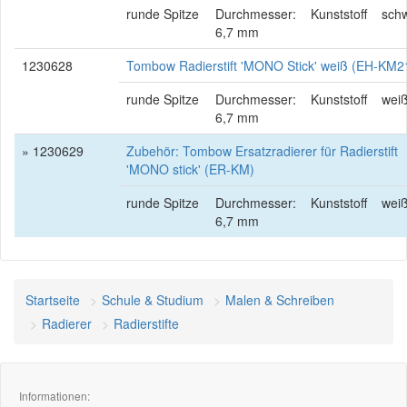
runde Spitze
Durchmesser:
Kunststoff
sch
6,7 mm
1230628
Tombow Radierstift 'MONO Stick' weiß (EH-KM2
runde Spitze
Durchmesser:
Kunststoff
wei
6,7 mm
» 1230629
Zubehör: Tombow Ersatzradierer für Radierstift
'MONO stick' (ER-KM)
runde Spitze
Durchmesser:
Kunststoff
wei
6,7 mm
Startseite
Schule & Studium
Malen & Schreiben
Radierer
Radierstifte
Informationen: