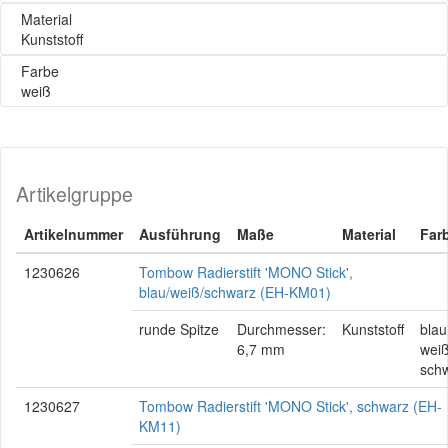
Material
Kunststoff
Farbe
weiß
Artikelgruppe
Artikelnummer
Ausführung
Maße
Material
Far
1230626
Tombow Radierstift 'MONO Stick',
blau/weiß/schwarz (EH-KM01)
runde Spitze
Durchmesser:
Kunststoff
blau
6,7 mm
weiß
sch
1230627
Tombow Radierstift 'MONO Stick', schwarz (EH-
KM11)