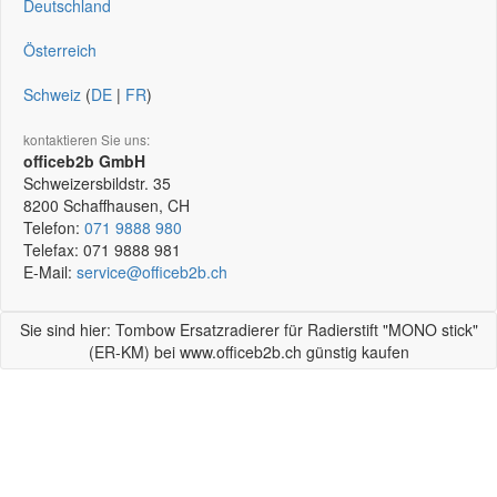
Deutschland
Österreich
Schweiz
(
DE
|
FR
)
kontaktieren Sie uns:
officeb2b GmbH
Schweizersbildstr. 35
8200
Schaffhausen, CH
Telefon:
071 9888 980
Telefax:
071 9888 981
E-Mail:
service@officeb2b.ch
Sie sind hier: Tombow Ersatzradierer für Radierstift "MONO stick"
(ER-KM) bei www.officeb2b.ch günstig kaufen