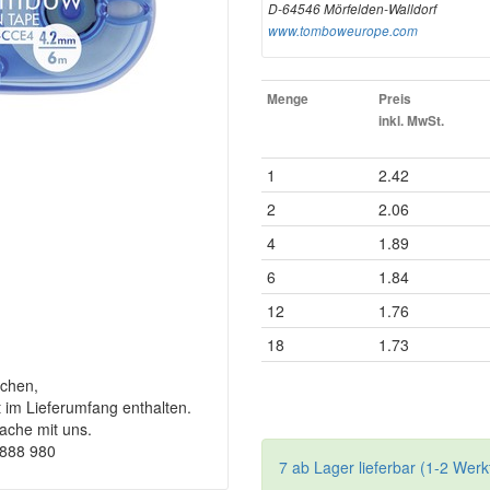
D-64546 Mörfelden-Walldorf
www.tomboweurope.com
Menge
Preis
inkl. MwSt.
1
2.42
2
2.06
4
1.89
6
1.84
12
1.76
18
1.73
chen,
t im Lieferumfang enthalten.
rache mit uns.
9888 980
7 ab Lager lieferbar (1-2 Werk