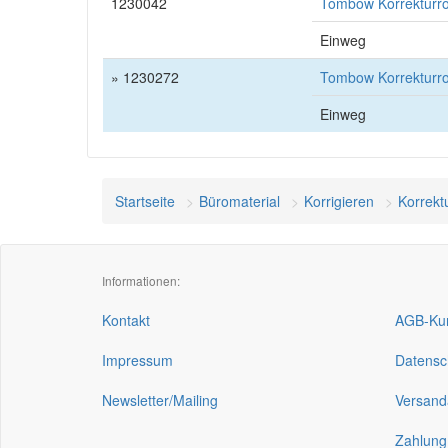
1230042
Tombow Korrekturro
Einweg
» 1230272
Tombow Korrekturro
Einweg
Startseite
Büromaterial
Korrigieren
Korrektu
Informationen:
Kontakt
AGB-Kun
Impressum
Datensc
Newsletter/Mailing
Versand
Zahlung