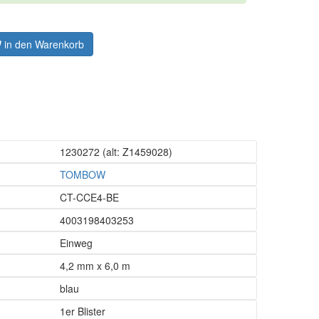
in den Warenkorb
1230272
(alt: Z1459028)
TOMBOW
CT-CCE4-BE
4003198403253
Einweg
4,2 mm x 6,0 m
blau
1er Blister