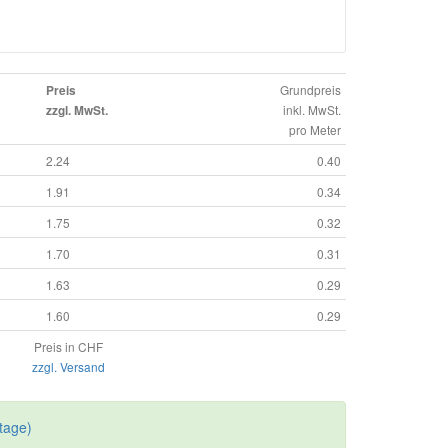
Grundpreis
Preis
inkl. MwSt.
zzgl. MwSt.
pro Meter
2.24
0.40
1.91
0.34
1.75
0.32
1.70
0.31
1.63
0.29
1.60
0.29
Preis in CHF
zzgl. Versand
tage)