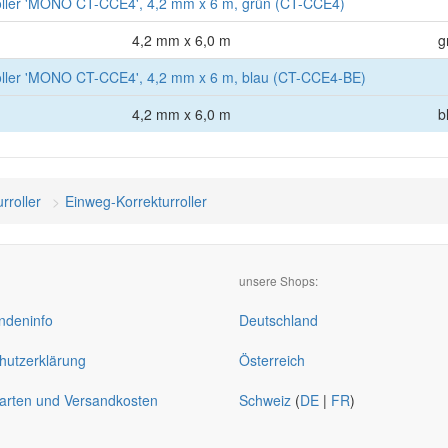
ller 'MONO CT-CCE4', 4,2 mm x 6 m, grün (CT-CCE4)
4,2 mm x 6,0 m
g
ller 'MONO CT-CCE4', 4,2 mm x 6 m, blau (CT-CCE4-BE)
4,2 mm x 6,0 m
b
rroller
Einweg-Korrekturroller
unsere Shops:
deninfo
Deutschland
hutzerklärung
Österreich
arten und Versandkosten
Schweiz
(
DE
|
FR
)