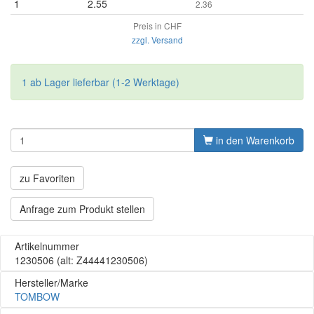
1
2.55
2.36
Preis in CHF
zzgl. Versand
1 ab Lager lieferbar (1-2 Werktage)
in den Warenkorb
zu Favoriten
Anfrage zum Produkt stellen
Artikelnummer
1230506
(alt: Z44441230506)
Hersteller/Marke
TOMBOW