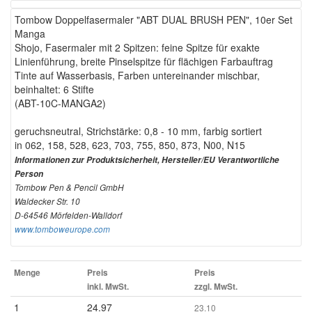
Tombow Doppelfasermaler "ABT DUAL BRUSH PEN", 10er Set
Manga
Shojo, Fasermaler mit 2 Spitzen: feine Spitze für exakte
Linienführung, breite Pinselspitze für flächigen Farbauftrag
Tinte auf Wasserbasis, Farben untereinander mischbar,
beinhaltet: 6 Stifte
(ABT-10C-MANGA2)
geruchsneutral, Strichstärke: 0,8 - 10 mm, farbig sortiert
in 062, 158, 528, 623, 703, 755, 850, 873, N00, N15
Informationen zur Produktsicherheit, Hersteller/EU Verantwortliche
Person
Tombow Pen & Pencil GmbH
Waldecker Str. 10
D-64546 Mörfelden-Walldorf
www.tomboweurope.com
Menge
Preis
Preis
inkl. MwSt.
zzgl. MwSt.
1
24.97
23.10