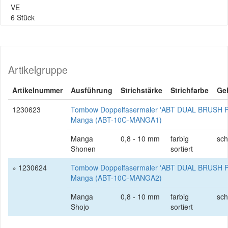
VE
6 Stück
Artikelgruppe
Artikelnummer
Ausführung
Strichstärke
Strichfarbe
Ge
1230623
Tombow Doppelfasermaler 'ABT DUAL BRUSH PE
Manga (ABT-10C-MANGA1)
Manga
0,8 - 10 mm
farbig
sc
Shonen
sortiert
» 1230624
Tombow Doppelfasermaler 'ABT DUAL BRUSH PE
Manga (ABT-10C-MANGA2)
Manga
0,8 - 10 mm
farbig
sc
Shojo
sortiert