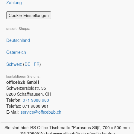
Zahlung
Cookie-Einstellungen
unsere Shops:
Deutschland
Österreich
Schweiz
(
DE
|
FR
)
kontaktieren Sie uns:
officeb2b GmbH
Schweizersbildstr. 35
8200
Schaffhausen, CH
Telefon:
071 9888 980
Telefax:
071 9888 981
E-Mail:
service@officeb2b.ch
Sie sind hier: RS Office Tischmatte "Purosens Stijl", 700 x 500 mm
(05-7050SW) bei www.officeb2b.ch günstig kaufen