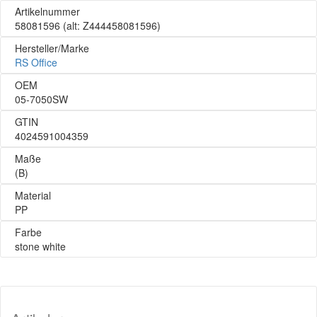
Artikelnummer
58081596
(alt: Z444458081596)
Hersteller/Marke
RS Office
OEM
05-7050SW
GTIN
4024591004359
Maße
(B)
Material
PP
Farbe
stone white