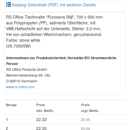
Katalog-Datenblatt (PDF) mit weiteren Details
RS Office Tischmatte "Purosens Stijl", 700 x 500 mm
aus Polypropylen (PP), satinierte Oberfläche, mit
VAB-Haftschicht auf der Unterseite, Stärke: 2,0 mm,
frei von schädlichen Weichmachern, geruchsneutral
Farbe: stone white
(05-7050SW)
Informationen zur Produktsicherheit, Hersteller/EU Verantwortliche
Person
RS Office Products GmbH
Werner-Heisenberg-Str. 18a
D-68519 Viernheim
www.rs-office.com
Menge
Preis
Preis
inkl. MwSt.
zzgl. MwSt.
1
22.32
20.65
2
22.20
20.54