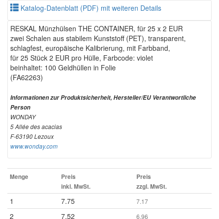
Katalog-Datenblatt (PDF) mit weiteren Details
RESKAL Münzhülsen THE CONTAINER, für 25 x 2 EUR
zwei Schalen aus stabilem Kunststoff (PET), transparent,
schlagfest, europäische Kalibrierung, mit Farbband,
für 25 Stück 2 EUR pro Hülle, Farbcode: violet
beinhaltet: 100 Geldhüllen in Folie
(FA62263)
Informationen zur Produktsicherheit, Hersteller/EU Verantwortliche
Person
WONDAY
5 Allée des acacias
F-63190 Lezoux
www.wonday.com
Menge
Preis
Preis
inkl. MwSt.
zzgl. MwSt.
1
7.75
7.17
2
7.52
6.96