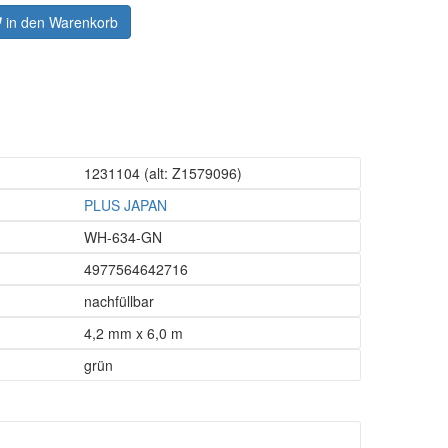
in den Warenkorb
1231104
(alt: Z1579096)
PLUS JAPAN
WH-634-GN
4977564642716
nachfüllbar
4,2 mm x 6,0 m
grün