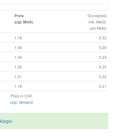
Grundpreis
Preis
inkl. MwSt.
zzgl. MwSt.
pro Meter
1.78
0.32
1.45
0.26
1.34
0.24
1.25
0.23
1.21
0.22
1.18
0.21
Preis in CHF
zzgl. Versand
rktage)