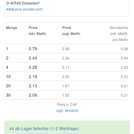
D-40549 Düsseldorf
www.plus-europe.com
Grundpreis
Menge
Preis
Preis
inkl. MwSt.
inkl. MwSt.
zzgl. MwSt.
pro Meter
1
2.79
2.58
0.28
2
2.44
2.26
0.24
4
2.28
2.11
0.23
10
2.16
2.00
0.22
20
2.13
1.97
0.21
30
2.09
1.93
0.21
Preis in CHF
zzgl. Versand
44 ab Lager lieferbar (1-2 Werktage)