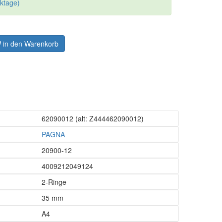
rktage)
in den Warenkorb
62090012
(alt: Z444462090012)
PAGNA
20900-12
4009212049124
2-Ringe
35 mm
A4