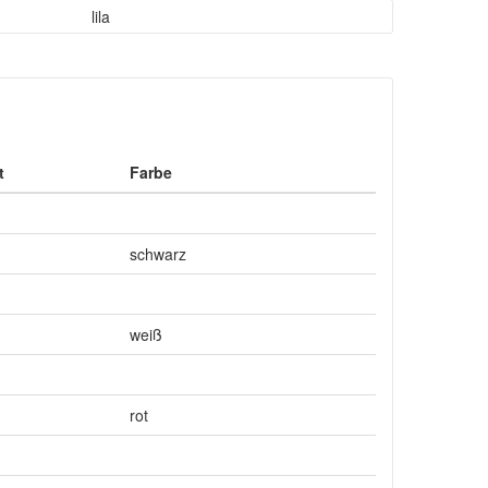
lila
t
Farbe
schwarz
weiß
rot