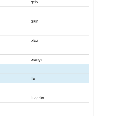
gelb
grün
blau
orange
lila
lindgrün