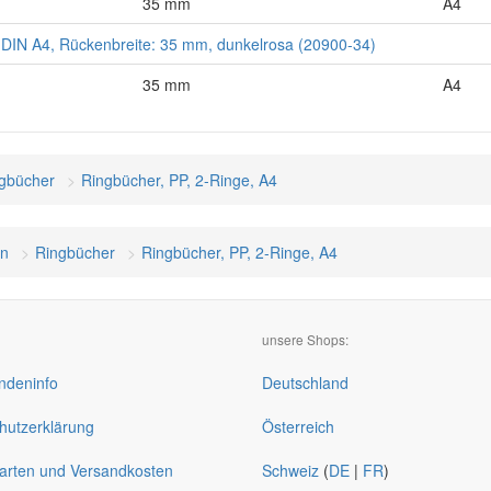
35 mm
A4
DIN A4, Rückenbreite: 35 mm, dunkelrosa (20900-34)
35 mm
A4
gbücher
Ringbücher, PP, 2-Ringe, A4
on
Ringbücher
Ringbücher, PP, 2-Ringe, A4
unsere Shops:
deninfo
Deutschland
hutzerklärung
Österreich
arten und Versandkosten
Schweiz
(
DE
|
FR
)