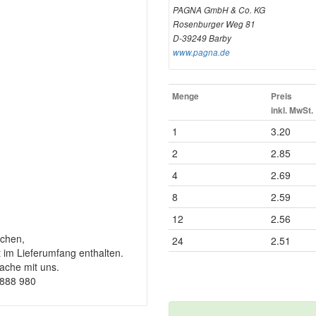
PAGNA GmbH & Co. KG
Rosenburger Weg 81
D-39249 Barby
www.pagna.de
Menge
Preis
inkl. MwSt.
1
3.20
2
2.85
4
2.69
8
2.59
12
2.56
chen,
24
2.51
t im Lieferumfang enthalten.
rache mit uns.
9888 980