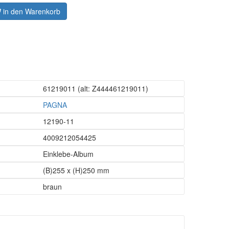
in den Warenkorb
61219011
(alt: Z444461219011)
PAGNA
12190-11
4009212054425
Einklebe-Album
(B)255 x (H)250 mm
braun