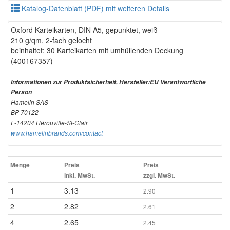
Katalog-Datenblatt (PDF) mit weiteren Details
Oxford Karteikarten, DIN A5, gepunktet, weiß
210 g/qm, 2-fach gelocht
beinhaltet: 30 Karteikarten mit umhüllenden Deckung
(400167357)
Informationen zur Produktsicherheit, Hersteller/EU Verantwortliche
Person
Hamelin SAS
BP 70122
F-14204 Hérouville-St-Clair
www.hamelinbrands.com/contact
Menge
Preis
Preis
inkl. MwSt.
zzgl. MwSt.
1
3.13
2.90
2
2.82
2.61
4
2.65
2.45