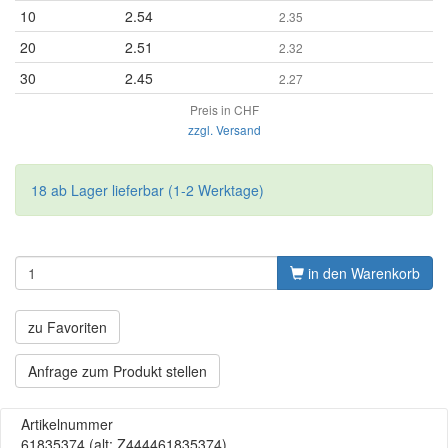
10
2.54
2.35
20
2.51
2.32
30
2.45
2.27
Preis in CHF
zzgl. Versand
18 ab Lager lieferbar (1-2 Werktage)
in den Warenkorb
zu Favoriten
Anfrage zum Produkt stellen
Artikelnummer
61835374
(alt: Z444461835374)