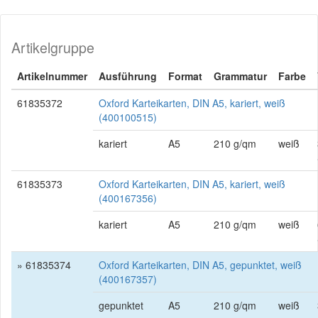
Artikelgruppe
Artikelnummer
Ausführung
Format
Grammatur
Farbe
61835372
Oxford Karteikarten, DIN A5, kariert, weiß
(400100515)
kariert
A5
210 g/qm
weiß
61835373
Oxford Karteikarten, DIN A5, kariert, weiß
(400167356)
kariert
A5
210 g/qm
weiß
» 61835374
Oxford Karteikarten, DIN A5, gepunktet, weiß
(400167357)
gepunktet
A5
210 g/qm
weiß