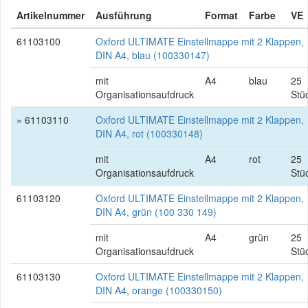
Artikelnummer
Ausführung
Format
Farbe
VE
61103100
Oxford ULTIMATE Einstellmappe mit 2 Klappen,
DIN A4, blau (100330147)
mit
A4
blau
25
Organisationsaufdruck
Stü
» 61103110
Oxford ULTIMATE Einstellmappe mit 2 Klappen,
DIN A4, rot (100330148)
mit
A4
rot
25
Organisationsaufdruck
Stü
61103120
Oxford ULTIMATE Einstellmappe mit 2 Klappen,
DIN A4, grün (100 330 149)
mit
A4
grün
25
Organisationsaufdruck
Stü
61103130
Oxford ULTIMATE Einstellmappe mit 2 Klappen,
DIN A4, orange (100330150)