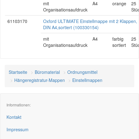
mit
A4
orange
25
Organisationsaufdruck
Stü
61103170
Oxford ULTIMATE Einstellmappe mit 2 Klappen,
DIN A4,sortiert (100330154)
mit
A4
farbig
25
Organisationsaufdruck
sortiert
Stü
Startseite
Büromaterial
Ordnungsmittel
Hängeregistratur-Mappen
Einstellmappen
Informationen:
Kontakt
Impressum