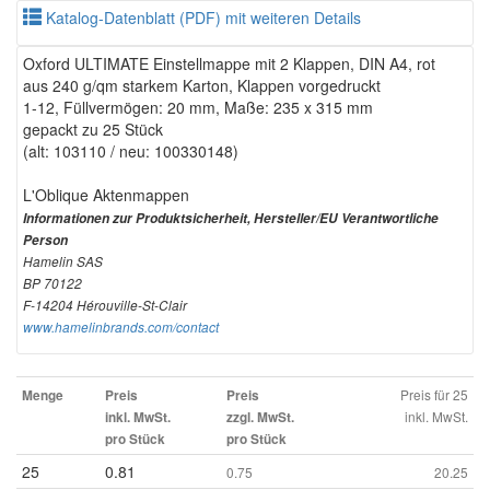
Katalog-Datenblatt (PDF) mit weiteren Details
Oxford ULTIMATE Einstellmappe mit 2 Klappen, DIN A4, rot
aus 240 g/qm starkem Karton, Klappen vorgedruckt
1-12, Füllvermögen: 20 mm, Maße: 235 x 315 mm
gepackt zu 25 Stück
(alt: 103110 / neu: 100330148)
L'Oblique Aktenmappen
Informationen zur Produktsicherheit, Hersteller/EU Verantwortliche
Person
Hamelin SAS
BP 70122
F-14204 Hérouville-St-Clair
www.hamelinbrands.com/contact
Preis für 25
Menge
Preis
Preis
inkl. MwSt.
inkl. MwSt.
zzgl. MwSt.
pro Stück
pro Stück
25
0.81
0.75
20.25