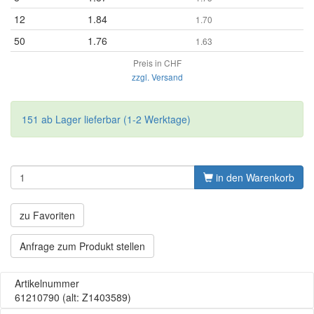
12
1.84
1.70
50
1.76
1.63
Preis in CHF
zzgl. Versand
151 ab Lager lieferbar (1-2 Werktage)
in den Warenkorb
zu Favoriten
Anfrage zum Produkt stellen
Artikelnummer
61210790
(alt: Z1403589)