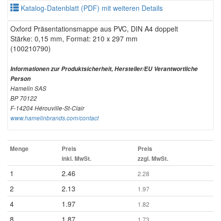
Katalog-Datenblatt (PDF) mit weiteren Details
Oxford Präsentationsmappe aus PVC, DIN A4 doppelt
Stärke: 0,15 mm, Format: 210 x 297 mm
(100210790)
Informationen zur Produktsicherheit, Hersteller/EU Verantwortliche
Person
Hamelin SAS
BP 70122
F-14204 Hérouville-St-Clair
www.hamelinbrands.com/contact
Menge
Preis
Preis
inkl. MwSt.
zzgl. MwSt.
1
2.46
2.28
2
2.13
1.97
4
1.97
1.82
8
1.87
1.73