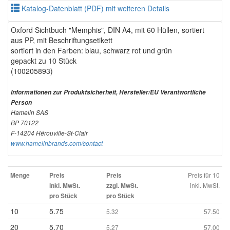
Katalog-Datenblatt (PDF) mit weiteren Details
Oxford Sichtbuch "Memphis", DIN A4, mit 60 Hüllen, sortiert
aus PP, mit Beschriftungsetikett
sortiert in den Farben: blau, schwarz rot und grün
gepackt zu 10 Stück
(100205893)
Informationen zur Produktsicherheit, Hersteller/EU Verantwortliche
Person
Hamelin SAS
BP 70122
F-14204 Hérouville-St-Clair
www.hamelinbrands.com/contact
Preis für 10
Menge
Preis
Preis
inkl. MwSt.
inkl. MwSt.
zzgl. MwSt.
pro Stück
pro Stück
10
5.75
5.32
57.50
20
5.70
5.27
57.00