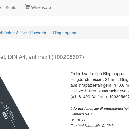
in Konto
Warenkorb
htbücher & Tischflipcharts
Ringmappen
!, DIN A4, anthrazit (100205607)
Oxford vario-zipp Ringmappe m
Ringdurchmesser: 21 mm, Ringfar
aus strapazierfähigem PP 0,8 m
inkl. 25 Hüllen, zusätzlich erwe
(alt: 61420 AZ / neu: 10020560
Informationen zur Produktsicherhei
Hamelin SAS
BP 70122
F-14204 Hérouville-St-Clair