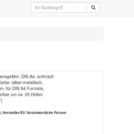
anageMe!, DIN A4, anthrazit
be: silber-metallisch,
m, für DIN A4 Formate,
iterbar um ca. 25 Hüllen
7)
t, Hersteller/EU Verantwortliche Person