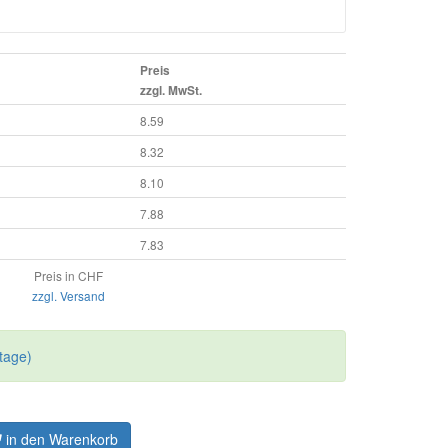
Preis
zzgl. MwSt.
8.59
8.32
8.10
7.88
7.83
Preis in CHF
zzgl. Versand
tage)
in den Warenkorb