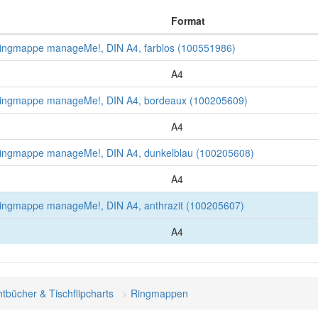
Format
 Ringmappe manageMe!, DIN A4, farblos (100551986)
A4
 Ringmappe manageMe!, DIN A4, bordeaux (100205609)
A4
 Ringmappe manageMe!, DIN A4, dunkelblau (100205608)
A4
Ringmappe manageMe!, DIN A4, anthrazit (100205607)
A4
htbücher & Tischflipcharts
Ringmappen