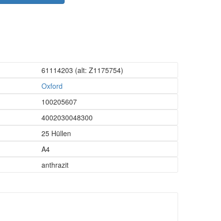
61114203
(alt: Z1175754)
Oxford
100205607
4002030048300
25 Hüllen
A4
anthrazit