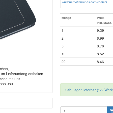
www.hamelinbrands.com/contact
Menge
Preis
inkl. MwSt.
1
9.29
2
8.99
5
8.76
10
8.52
20
8.46
chen,
t im Lieferumfang enthalten.
rache mit uns.
9888 980
7 ab Lager lieferbar (1-2 Werk