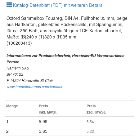
Katalog-Datenblatt (PDF) mit weiteren Details
Oxford Sammelbox Touareg, DIN A4, Füllhöhe: 35 mm, beige
aus Hartkarton, gekklebtes Rückenschild, mit Spanngummi,
für ca. 350 Blatt, aus recyclefähigem TCF-Karton, chlorfrei,
Maße: (B)240 x (T)320 x (H)35 mm
(100200413)
Informationen zur Produktsicherheit, Hersteller/EU Verantwortliche
Person
Hamelin SAS
BP 70122
F-14204 Hérouville-St-Clair
www.hamelinbrands.com/contact
Menge
Preis
Preis
inkl. MwSt.
zzgl. MwSt.
1
5.99
5.54
2
5.65
5.23