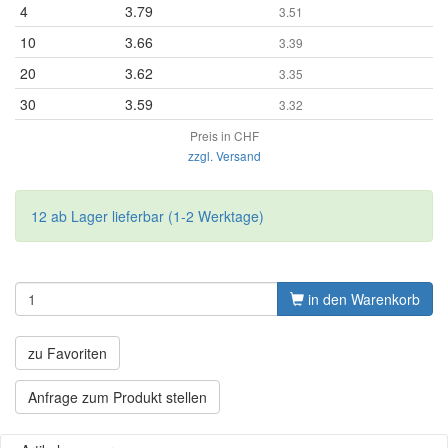
4
3.79
3.51
10
3.66
3.39
20
3.62
3.35
30
3.59
3.32
Preis in CHF
zzgl. Versand
12 ab Lager lieferbar (1-2 Werktage)
in den Warenkorb
zu Favoriten
Anfrage zum Produkt stellen