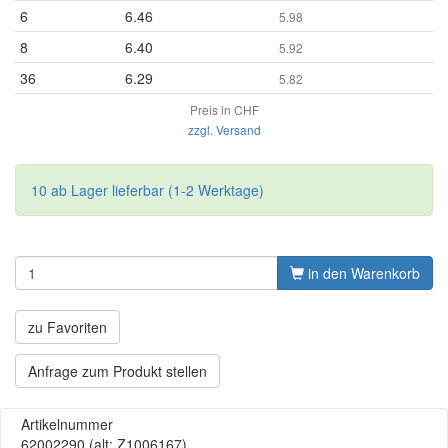
6
6.46
5.98
8
6.40
5.92
36
6.29
5.82
Preis in CHF
zzgl. Versand
10 ab Lager lieferbar (1-2 Werktage)
in den Warenkorb
zu Favoriten
Anfrage zum Produkt stellen
Artikelnummer
62002290
(alt: Z1006167)