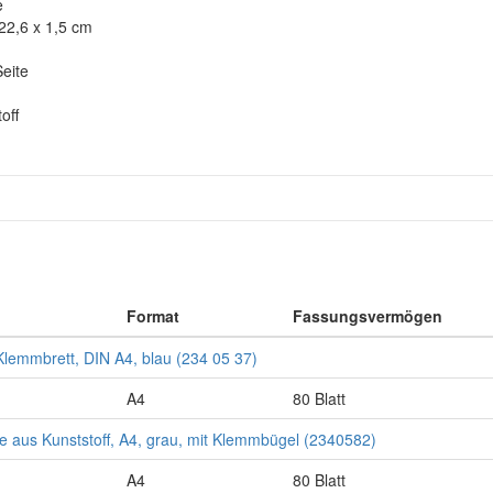
e
22,6 x 1,5 cm
eite
off
Format
Fassungsvermögen
lemmbrett, DIN A4, blau (234 05 37)
A4
80 Blatt
 aus Kunststoff, A4, grau, mit Klemmbügel (2340582)
A4
80 Blatt