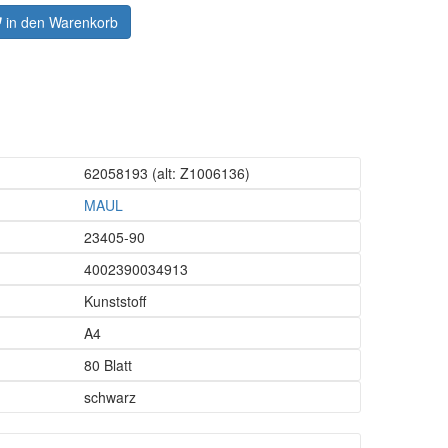
in den Warenkorb
62058193
(alt: Z1006136)
MAUL
23405-90
4002390034913
Kunststoff
A4
80 Blatt
schwarz