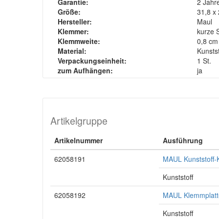
Garantie:
2 Jahr
Größe:
31,8 x 
Hersteller:
Maul
Klemmer:
kurze S
Klemmweite:
0,8 cm
Material:
Kunstst
Verpackungseinheit:
1 St.
zum Aufhängen:
ja
Artikelgruppe
Artikelnummer
Ausführung
62058191
MAUL Kunststoff-K
Kunststoff
62058192
MAUL Klemmplatte
Kunststoff