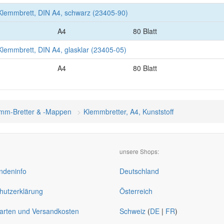
Klemmbrett, DIN A4, schwarz (23405-90)
A4
80 Blatt
lemmbrett, DIN A4, glasklar (23405-05)
A4
80 Blatt
mm-Bretter & -Mappen
Klemmbretter, A4, Kunststoff
unsere Shops:
deninfo
Deutschland
hutzerklärung
Österreich
arten und Versandkosten
Schweiz
(
DE
|
FR
)