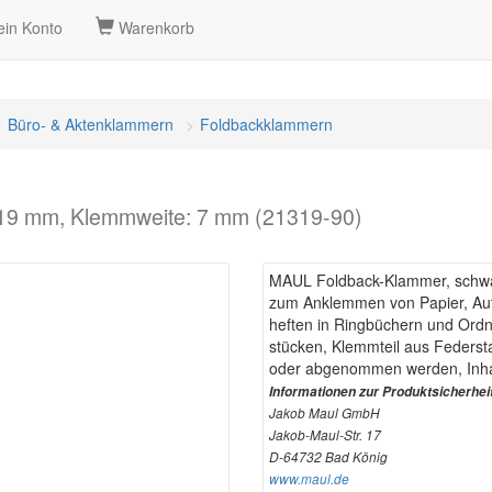
in Konto
Warenkorb
Büro- & Aktenklammern
Foldbackklammern
19 mm, Klemmweite: 7 mm (21319-90)
MAUL Foldback-Klammer, schw
zum Anklemmen von Papier, Auf
heften in Ringbüchern und Ordne
stücken, Klemmteil aus Federst
oder abgenommen werden, Inhal
Informationen zur Produktsicherhei
Jakob Maul GmbH
Jakob-Maul-Str. 17
D-64732 Bad König
www.maul.de