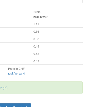
Preis
zzgl. MwSt.
1.11
0.66
0.58
0.49
0.45
0.43
Preis in CHF
zzgl. Versand
tage)