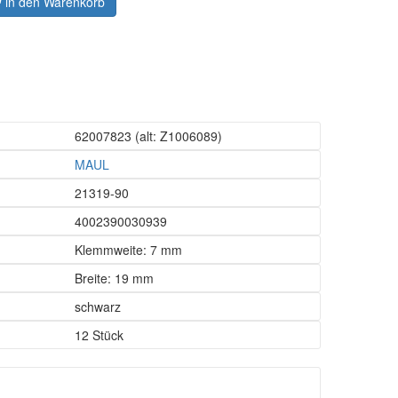
in den Warenkorb
62007823
(alt: Z1006089)
MAUL
21319-90
4002390030939
Klemmweite: 7 mm
Breite: 19 mm
schwarz
12 Stück