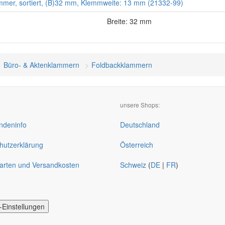
mer, sortiert, (B)32 mm, Klemmweite: 13 mm (21332-99)
Breite: 32 mm
Büro- & Aktenklammern
Foldbackklammern
unsere Shops:
deninfo
Deutschland
hutzerklärung
Österreich
arten und Versandkosten
Schweiz
(
DE
|
FR
)
-Einstellungen