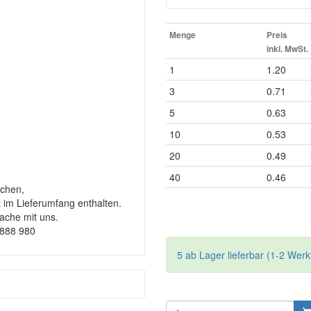
Menge
Preis
inkl. MwSt.
1
1.20
3
0.71
5
0.63
10
0.53
20
0.49
40
0.46
chen,
t im Lieferumfang enthalten.
rache mit uns.
9888 980
5 ab Lager lieferbar (1-2 Werk