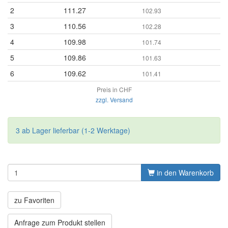
2
111.27
102.93
3
110.56
102.28
4
109.98
101.74
5
109.86
101.63
6
109.62
101.41
Preis in CHF
zzgl. Versand
3 ab Lager lieferbar (1-2 Werktage)
in den Warenkorb
zu Favoriten
Anfrage zum Produkt stellen