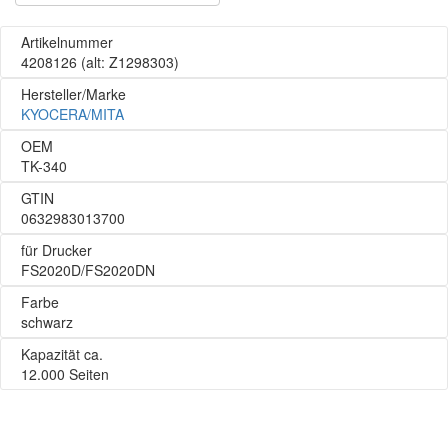
Artikelnummer
4208126
(alt: Z1298303)
Hersteller/Marke
KYOCERA/MITA
OEM
TK-340
GTIN
0632983013700
für Drucker
FS2020D/FS2020DN
Farbe
schwarz
Kapazität ca.
12.000 Seiten